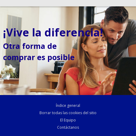
¡Vive la diferencia!
Otra forma de
comprar es posible
Índice general
Borrar todas las cookies del sitio
El Equipo
Contáctanos