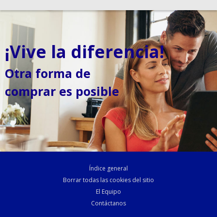
¡Vive la diferencia!
Otra forma de
comprar es posible
Índice general
Borrar todas las cookies del sitio
El Equipo
Contáctanos