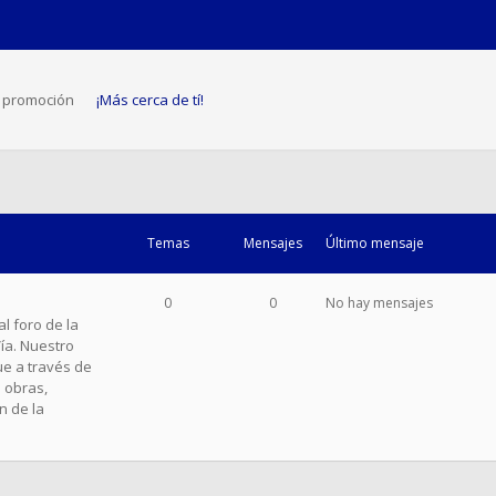
a promoción
¡Más cerca de tí!
Temas
Mensajes
Último mensaje
0
0
No hay mensajes
 foro de la
a. Nuestro
ue a través de
s obras,
n de la