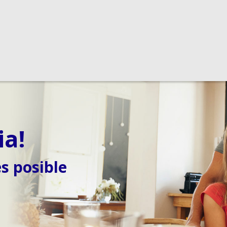
ia!
s posible