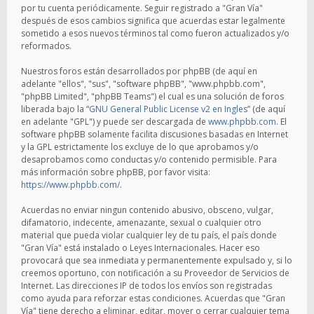
por tu cuenta periódicamente. Seguir registrado a "Gran Vía"
después de esos cambios significa que acuerdas estar legalmente
sometido a esos nuevos términos tal como fueron actualizados y/o
reformados.
Nuestros foros están desarrollados por phpBB (de aquí en
adelante "ellos", "sus", "software phpBB", "www.phpbb.com",
"phpBB Limited", "phpBB Teams") el cual es una solución de foros
liberada bajo la “
GNU General Public License v2 en Ingles
” (de aquí
en adelante "GPL") y puede ser descargada de
www.phpbb.com
. El
software phpBB solamente facilita discusiones basadas en Internet
y la GPL estrictamente los excluye de lo que aprobamos y/o
desaprobamos como conductas y/o contenido permisible. Para
más información sobre phpBB, por favor visita:
https://www.phpbb.com/
.
Acuerdas no enviar ningun contenido abusivo, obsceno, vulgar,
difamatorio, indecente, amenazante, sexual o cualquier otro
material que pueda violar cualquier ley de tu país, el país donde
"Gran Vía" está instalado o Leyes Internacionales. Hacer eso
provocará que sea inmediata y permanentemente expulsado y, si lo
creemos oportuno, con notificación a su Proveedor de Servicios de
Internet. Las direcciones IP de todos los envíos son registradas
como ayuda para reforzar estas condiciones. Acuerdas que "Gran
Vía" tiene derecho a eliminar, editar, mover o cerrar cualquier tema